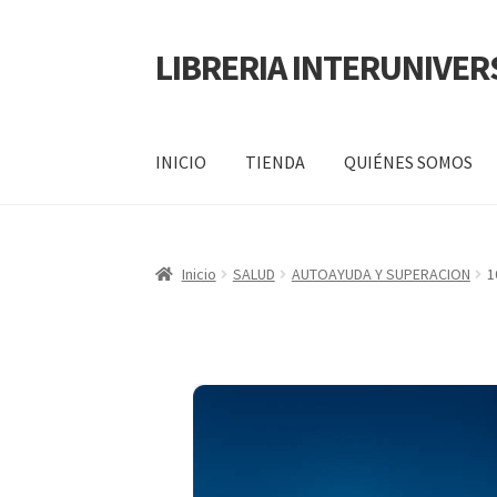
LIBRERIA INTERUNIVER
INICIO
TIENDA
QUIÉNES SOMOS
Inicio
Carrito
CONTÁCTANOS
Finalizar compr
Inicio
SALUD
AUTOAYUDA Y SUPERACION
1
POLÍTICA DE MANEJO DE INFORMACIÓN Y 
SERVICIO
QUIÉNES SOMOS
SHOP
Tienda