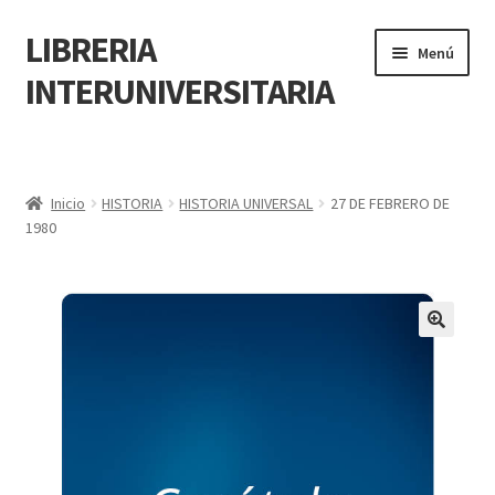
LIBRERIA
Menú
INTERUNIVERSITARIA
Inicio
Carrito
Inicio
HISTORIA
HISTORIA UNIVERSAL
27 DE FEBRERO DE
1980
CONTÁCTANOS
Finalizar compra
🔍
Resumen de compra
Mi cuenta
POLÍTICA DE MANEJO DE INFORMACIÓN Y DATOS