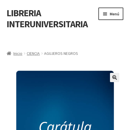
LIBRERIA
Menú
INTERUNIVERSITARIA
Inicio
Carrito
Inicio
CIENCIA
AGUJEROS NEGROS
CONTÁCTANOS
Finalizar compra
🔍
Resumen de compra
Mi cuenta
POLÍTICA DE MANEJO DE INFORMACIÓN Y DATOS