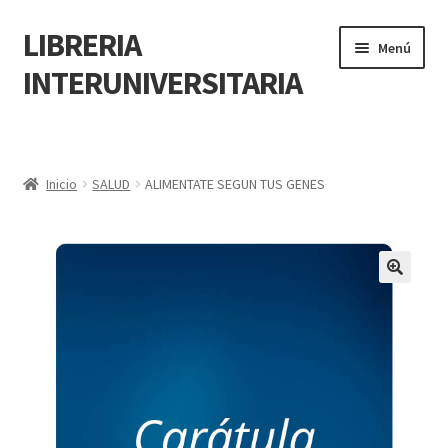
LIBRERIA
Menú
INTERUNIVERSITARIA
Inicio
Carrito
Inicio
SALUD
ALIMENTATE SEGUN TUS GENES
CONTÁCTANOS
Finalizar compra
🔍
Resumen de compra
Mi cuenta
POLÍTICA DE MANEJO DE INFORMACIÓN Y DATOS