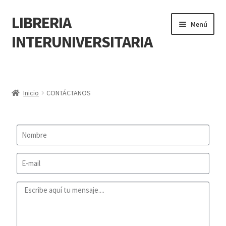
LIBRERIA
Menú
INTERUNIVERSITARIA
Inicio
Carrito
Inicio
CONTÁCTANOS
CONTÁCTANOS
Finalizar compra
Resumen de compra
Mi cuenta
POLÍTICA DE MANEJO DE INFORMACIÓN Y DATOS