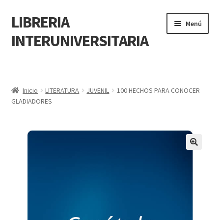
LIBRERIA
Menú
INTERUNIVERSITARIA
Inicio
Carrito
Inicio
LITERATURA
JUVENIL
100 HECHOS PARA CONOCER
GLADIADORES
CONTÁCTANOS
Finalizar compra
🔍
Resumen de compra
Mi cuenta
POLÍTICA DE MANEJO DE INFORMACIÓN Y DATOS