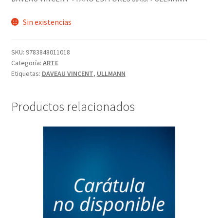
Sin existencias
SKU:
9783848011018
Categoría:
ARTE
Etiquetas:
DAVEAU VINCENT
,
ULLMANN
Productos relacionados