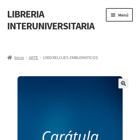
LIBRERIA
Menú
INTERUNIVERSITARIA
Inicio
Carrito
Inicio
ARTE
1000 RELOJES EMBLEMATICOS
CONTÁCTANOS
Finalizar compra
🔍
Resumen de compra
Mi cuenta
POLÍTICA DE MANEJO DE INFORMACIÓN Y DATOS