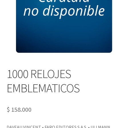
PERSONALES DE CORPORACIÓN INTERUNIVERSITARIA DE
SERVICIO
QUIÉNES SOMOS
SHOP
Tienda
1000 RELOJES
EMBLEMATICOS
$
158.000
DAVEAU VINCENT • FARO EDITORES S.A.S. • ULLMANN