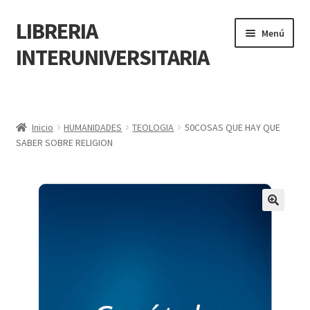
LIBRERIA
Menú
INTERUNIVERSITARIA
Inicio
Carrito
Inicio
HUMANIDADES
TEOLOGIA
50COSAS QUE HAY QUE
SABER SOBRE RELIGION
CONTÁCTANOS
Finalizar compra
🔍
Resumen de compra
Mi cuenta
POLÍTICA DE MANEJO DE INFORMACIÓN Y DATOS