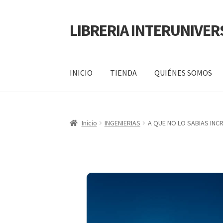
LIBRERIA INTERUNIVER
INICIO
TIENDA
QUIÉNES SOMOS
Inicio
Carrito
CONTÁCTANOS
Finalizar compr
Inicio
INGENIERIAS
A QUE NO LO SABIAS INC
POLÍTICA DE MANEJO DE INFORMACIÓN Y 
SERVICIO
QUIÉNES SOMOS
SHOP
Tienda