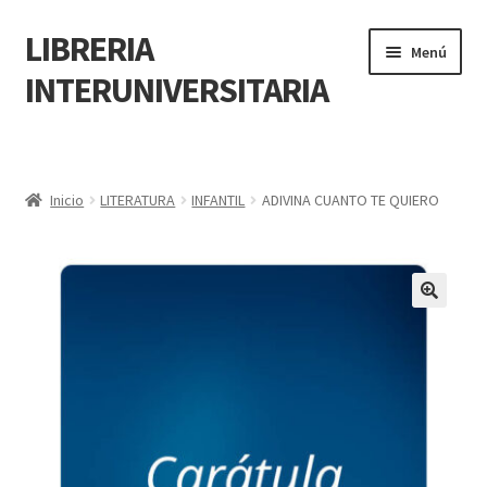
LIBRERIA
Menú
INTERUNIVERSITARIA
Inicio
Carrito
Inicio
LITERATURA
INFANTIL
ADIVINA CUANTO TE QUIERO
CONTÁCTANOS
Finalizar compra
🔍
Resumen de compra
Mi cuenta
POLÍTICA DE MANEJO DE INFORMACIÓN Y DATOS