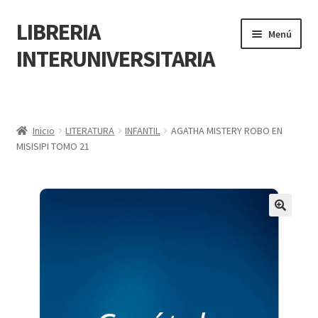
LIBRERIA
Menú
INTERUNIVERSITARIA
Inicio
Carrito
Inicio
LITERATURA
INFANTIL
AGATHA MISTERY ROBO EN
MISISIPI TOMO 21
CONTÁCTANOS
Finalizar compra
🔍
Resumen de compra
Mi cuenta
POLÍTICA DE MANEJO DE INFORMACIÓN Y DATOS