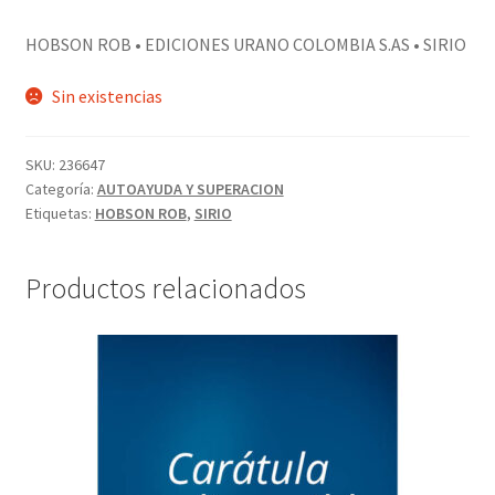
PERSONALES DE CORPORACIÓN INTERUNIVERSITARIA DE
HOBSON ROB • EDICIONES URANO COLOMBIA S.AS • SIRIO
SERVICIO
Sin existencias
QUIÉNES SOMOS
SKU:
236647
SHOP
Categoría:
AUTOAYUDA Y SUPERACION
Etiquetas:
HOBSON ROB
,
SIRIO
Tienda
Productos relacionados