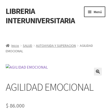
LIBRERIA
Menú
INTERUNIVERSITARIA
Inicio
Carrito
Inicio
SALUD
AUTOAYUDA Y SUPERACION
AGILIDAD
EMOCIONAL
CONTÁCTANOS
Finalizar compra
🔍
AGILIDAD EMOCIONAL
Resumen de compra
Mi cuenta
$
86.000
POLÍTICA DE MANEJO DE INFORMACIÓN Y DATOS