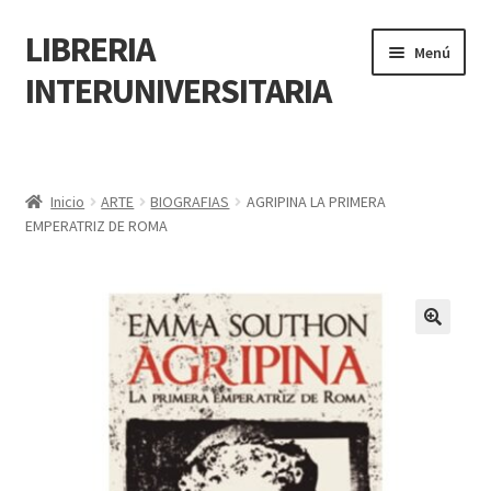
LIBRERIA
Menú
INTERUNIVERSITARIA
Inicio
Carrito
Inicio
ARTE
BIOGRAFIAS
AGRIPINA LA PRIMERA
EMPERATRIZ DE ROMA
CONTÁCTANOS
Finalizar compra
🔍
Resumen de compra
Mi cuenta
POLÍTICA DE MANEJO DE INFORMACIÓN Y DATOS