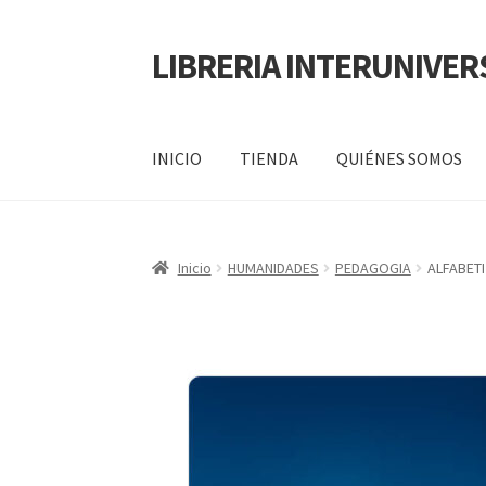
LIBRERIA INTERUNIVER
INICIO
TIENDA
QUIÉNES SOMOS
Inicio
Carrito
CONTÁCTANOS
Finalizar compr
Inicio
HUMANIDADES
PEDAGOGIA
ALFABETI
POLÍTICA DE MANEJO DE INFORMACIÓN Y 
SERVICIO
QUIÉNES SOMOS
SHOP
Tienda