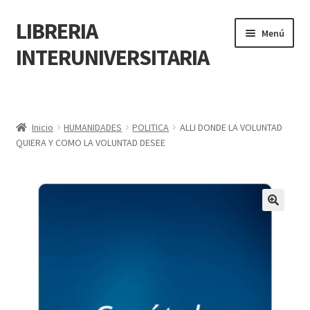
LIBRERIA
Menú
INTERUNIVERSITARIA
Inicio
Carrito
Inicio
HUMANIDADES
POLITICA
ALLI DONDE LA VOLUNTAD
QUIERA Y COMO LA VOLUNTAD DESEE
CONTÁCTANOS
Finalizar compra
🔍
Resumen de compra
Mi cuenta
POLÍTICA DE MANEJO DE INFORMACIÓN Y DATOS