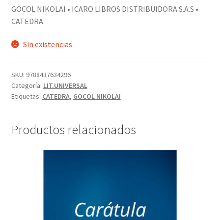
GOCOL NIKOLAI • ICARO LIBROS DISTRIBUIDORA S.A.S •
PERSONALES DE CORPORACIÓN INTERUNIVERSITARIA DE
CATEDRA
SERVICIO
Sin existencias
QUIÉNES SOMOS
SKU:
9788437634296
SHOP
Categoría:
LIT.UNIVERSAL
Etiquetas:
CATEDRA
,
GOCOL NIKOLAI
Tienda
Productos relacionados