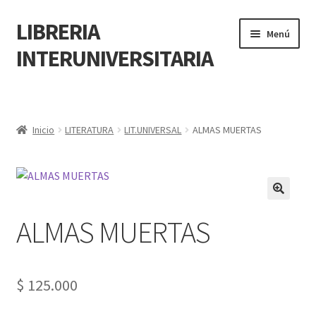
LIBRERIA
Menú
INTERUNIVERSITARIA
Inicio
Carrito
Inicio
LITERATURA
LIT.UNIVERSAL
ALMAS MUERTAS
CONTÁCTANOS
Finalizar compra
🔍
ALMAS MUERTAS
Resumen de compra
Mi cuenta
$
125.000
POLÍTICA DE MANEJO DE INFORMACIÓN Y DATOS