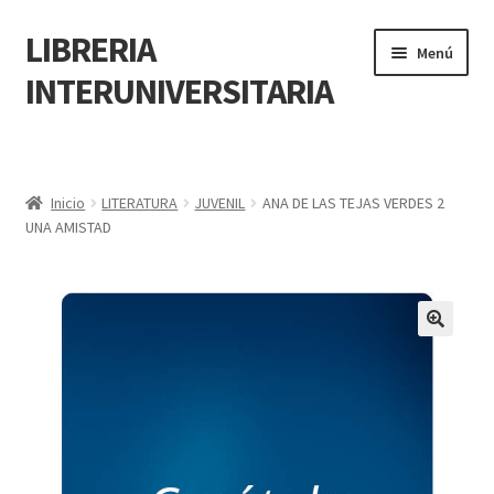
LIBRERIA
Menú
INTERUNIVERSITARIA
Inicio
Carrito
Inicio
LITERATURA
JUVENIL
ANA DE LAS TEJAS VERDES 2
UNA AMISTAD
CONTÁCTANOS
Finalizar compra
🔍
Resumen de compra
Mi cuenta
POLÍTICA DE MANEJO DE INFORMACIÓN Y DATOS