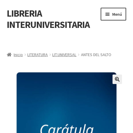
LIBRERIA
Menú
INTERUNIVERSITARIA
Inicio
Carrito
Inicio
LITERATURA
LIT.UNIVERSAL
ANTES DEL SALTO
CONTÁCTANOS
Finalizar compra
🔍
Resumen de compra
Mi cuenta
POLÍTICA DE MANEJO DE INFORMACIÓN Y DATOS