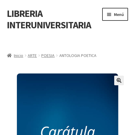
LIBRERIA
Menú
INTERUNIVERSITARIA
Inicio
Carrito
Inicio
ARTE
POESIA
ANTOLOGIA POETICA
CONTÁCTANOS
Finalizar compra
🔍
Resumen de compra
Mi cuenta
POLÍTICA DE MANEJO DE INFORMACIÓN Y DATOS