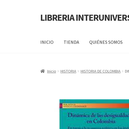
LIBRERIA INTERUNIVER
INICIO
TIENDA
QUIÉNES SOMOS
Inicio
Carrito
CONTÁCTANOS
Finalizar compr
Inicio
HISTORIA
HISTORIA DE COLOMBIA
DI
POLÍTICA DE MANEJO DE INFORMACIÓN Y 
SERVICIO
QUIÉNES SOMOS
SHOP
Tienda