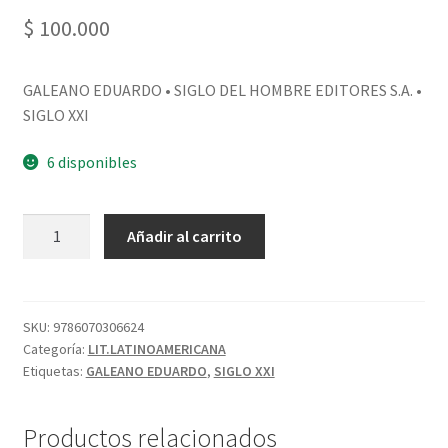
PERSONALES DE CORPORACIÓN INTERUNIVERSITARIA DE
$
100.000
SERVICIO
GALEANO EDUARDO • SIGLO DEL HOMBRE EDITORES S.A. •
QUIÉNES SOMOS
SIGLO XXI
SHOP
6 disponibles
Tienda
Añadir al carrito
SKU:
9786070306624
Categoría:
LIT.LATINOAMERICANA
Etiquetas:
GALEANO EDUARDO
,
SIGLO XXI
Productos relacionados