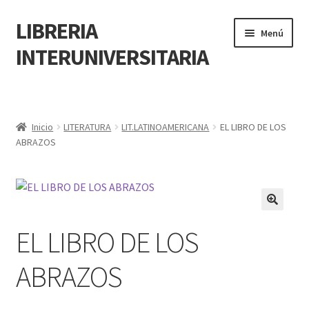
LIBRERIA
Menú
INTERUNIVERSITARIA
Inicio
Carrito
Inicio
LITERATURA
LIT.LATINOAMERICANA
EL LIBRO DE LOS
ABRAZOS
CONTÁCTANOS
Finalizar compra
🔍
EL LIBRO DE LOS
Resumen de compra
ABRAZOS
Mi cuenta
POLÍTICA DE MANEJO DE INFORMACIÓN Y DATOS