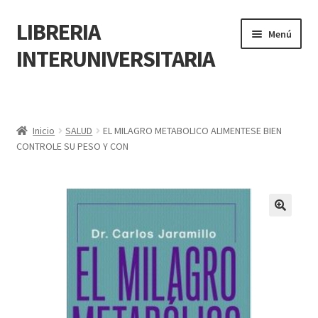
LIBRERIA
Menú
INTERUNIVERSITARIA
Inicio
Carrito
Inicio
SALUD
EL MILAGRO METABOLICO ALIMENTESE BIEN
CONTROLE SU PESO Y CON
CONTÁCTANOS
Finalizar compra
🔍
Resumen de compra
Mi cuenta
POLÍTICA DE MANEJO DE INFORMACIÓN Y DATOS