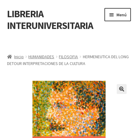
LIBRERIA
Menú
INTERUNIVERSITARIA
Inicio
Carrito
Inicio
HUMANIDADES
FILOSOFIA
HERMENEUTICA DEL LONG
DETOUR INTERPRETACIONES DE LA CULTURA
CONTÁCTANOS
Finalizar compra
🔍
Resumen de compra
Mi cuenta
POLÍTICA DE MANEJO DE INFORMACIÓN Y DATOS