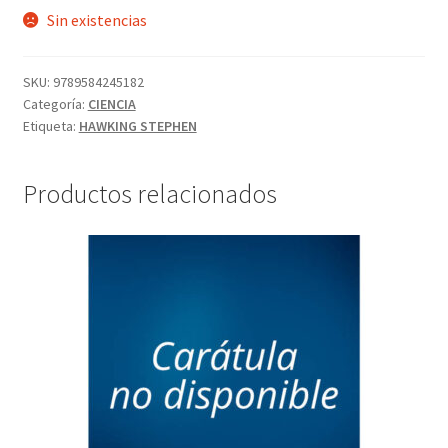
Sin existencias
SKU:
9789584245182
Categoría:
CIENCIA
Etiqueta:
HAWKING STEPHEN
Productos relacionados