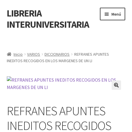
LIBRERIA
Menú
INTERUNIVERSITARIA
Inicio
Carrito
Inicio
VARIOS
DICCIONARIOS
REFRANES APUNTES
INEDITOS RECOGIDOS EN LOS MARGENES DE UN LI
CONTÁCTANOS
Finalizar compra
🔍
Resumen de compra
REFRANES APUNTES
Mi cuenta
INEDITOS RECOGIDOS
POLÍTICA DE MANEJO DE INFORMACIÓN Y DATOS