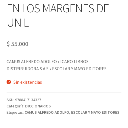
EN LOS MARGENES DE
PERSONALES DE CORPORACIÓN INTERUNIVERSITARIA DE
SERVICIO
UN LI
QUIÉNES SOMOS
$
55.000
SHOP
Tienda
CAMUS ALFREDO ADOLFO • ICARO LIBROS
DISTRIBUIDORA S.A.S • ESCOLAR Y MAYO EDITORES
Sin existencias
SKU:
9788417134327
Categoría:
DICCIONARIOS
Etiquetas:
CAMUS ALFREDO ADOLFO
,
ESCOLAR Y MAYO EDITORES