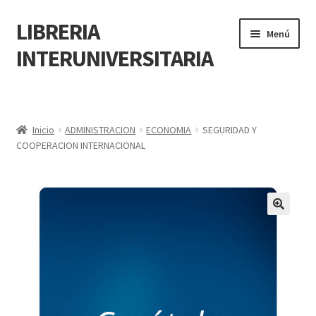
LIBRERIA
Menú
INTERUNIVERSITARIA
Inicio
Carrito
Inicio
ADMINISTRACION
ECONOMIA
SEGURIDAD Y
COOPERACION INTERNACIONAL
CONTÁCTANOS
Finalizar compra
🔍
Resumen de compra
Mi cuenta
POLÍTICA DE MANEJO DE INFORMACIÓN Y DATOS