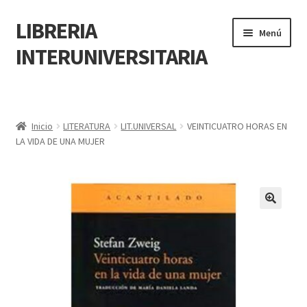
LIBRERIA
Menú
INTERUNIVERSITARIA
Inicio
Carrito
Inicio
LITERATURA
LIT.UNIVERSAL
VEINTICUATRO HORAS EN
LA VIDA DE UNA MUJER
CONTÁCTANOS
Finalizar compra
🔍
Resumen de compra
Mi cuenta
POLÍTICA DE MANEJO DE INFORMACIÓN Y DATOS