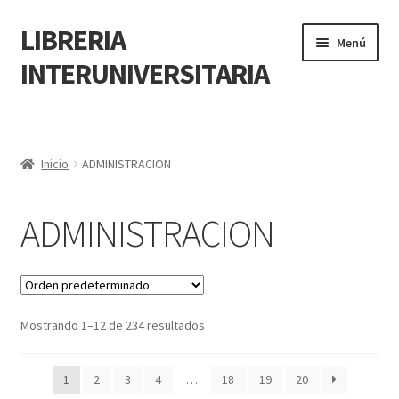
LIBRERIA
Menú
INTERUNIVERSITARIA
Inicio
Carrito
Inicio
ADMINISTRACION
CONTÁCTANOS
ADMINISTRACION
Finalizar compra
Resumen de compra
Mostrando 1–12 de 234 resultados
Mi cuenta
1
2
3
4
…
18
19
20
POLÍTICA DE MANEJO DE INFORMACIÓN Y DATOS