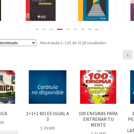
FUTBOL VIDA
FRANZ KAFKA
FER
TRAMPA Y
CULPA LEY Y
CO
.000
$
60.000
$
35.000
MILAGROS
SOBERANIA
S 
Mostrando 1–125 de 5128 resultados
1
ICA
1+1+1 NO ES IGUAL A
100 ENIGMAS PARA
3
ENTRENAR TU
PE
00
MENTE
$
39.000
LA
$
31.900