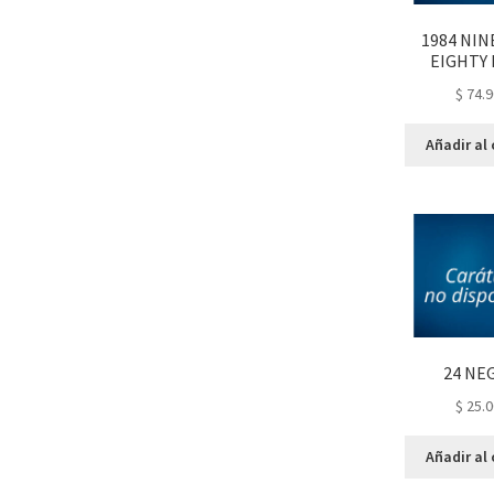
1984 NI
EIGHTY
$
74.9
Añadir al 
24 NE
$
25.0
Añadir al 