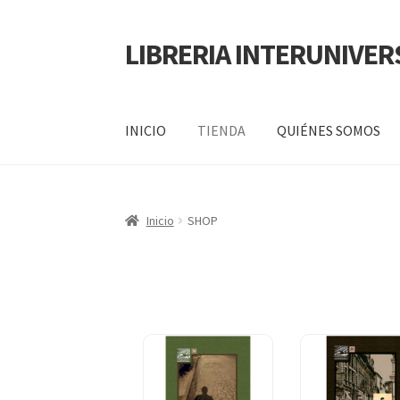
LIBRERIA INTERUNIVER
INICIO
TIENDA
QUIÉNES SOMOS
Inicio
Carrito
CONTÁCTANOS
Finalizar compr
Inicio
SHOP
POLÍTICA DE MANEJO DE INFORMACIÓN Y 
SERVICIO
QUIÉNES SOMOS
SHOP
Tienda