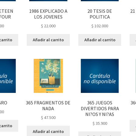
NETEEN
1986 EXPLICADO A
20 TESIS DE
21
 FOUR
LOS JOVENES
POLITICA
00
$
22.000
$
102.000
carrito
Añadir al carrito
Añadir al carrito
GRO
365 FRAGMENTOS DE
365 JUEGOS
36
NADA
DIVERTIDOS PARA
00
NI?OS Y NI?AS
$
47.500
$
35.900
carrito
Añadir al carrito