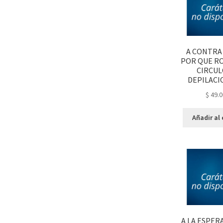
A CONTRA
POR QUE R
CIRCUL
DEPILACI
$
49.0
Añadir al 
A LA ESPER