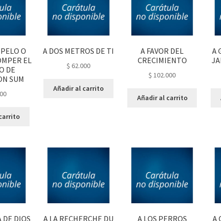
 PELO O
A DOS METROS DE TI
A FAVOR DEL
A 
OMPER EL
CRECIMIENTO
JA
$
62.000
O DE
$
102.000
ON SUM
Añadir al carrito
00
Añadir al carrito
carrito
A DE DIOS
A LA RECHERCHE DU
A LOS PERROS
A 