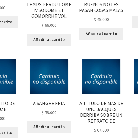
TEMPS PERDU TOME
BUENOS NO LES
000
IV SODOME ET
PASAN COSAS MALAS
GOMORRHE VOL
$
49.000
carrito
$
66.000
Añadir al carrito
Añadir al carrito
ITO DE
A SANGRE FRIA
A TITULO DE MAS DE
UZE
UNO JACQUES
$
59.000
DERRIBA SOBRE UN
000
RETRATO DE
Añadir al carrito
$
67.000
carrito