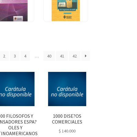
IAS PARA
365
NQUISTAR
FRAGMENTOS
SUSTANTIVA
$
50.000
$
47.500
MERCADOS
DE NADA
PALABRA
$
33.000
2
3
4
…
40
41
42
100 FILOSOFOS Y
1000 DISE?OS
NSADORES ESPA?
COMERCIALES
OLES Y
$
140.000
TINOAMERICANOS