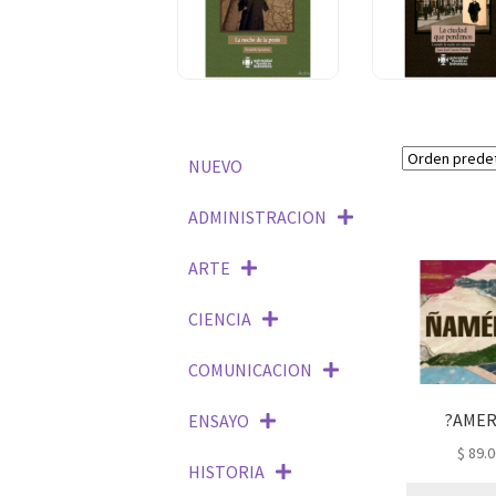
LA VIDA
NARRADA SEIS
$
35.000
ENSAYOS
SOBRE
LA CIUDAD
FICCION Y
LA NOCHE DE
QUE
$
28
POESIA
LA PESTE
PERDIMOS
$
35.000
NUEVO
ADMINISTRACION
ARTE
CIENCIA
COMUNICACION
?AMER
ENSAYO
$
89.0
HISTORIA