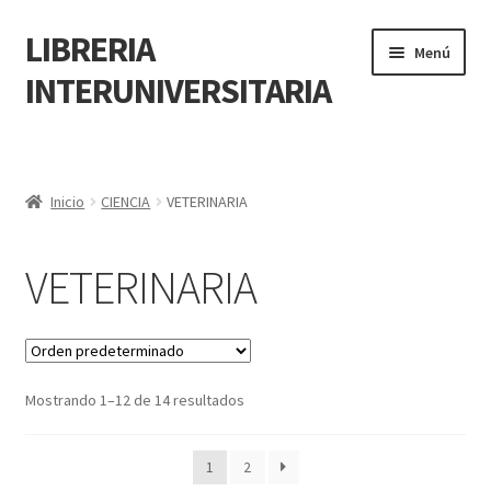
LIBRERIA
Menú
INTERUNIVERSITARIA
Inicio
Carrito
Inicio
CIENCIA
VETERINARIA
CONTÁCTANOS
VETERINARIA
Finalizar compra
Resumen de compra
Mostrando 1–12 de 14 resultados
Mi cuenta
1
2
POLÍTICA DE MANEJO DE INFORMACIÓN Y DATOS