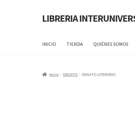
LIBRERIA INTERUNIVER
INICIO
TIENDA
QUIÉNES SOMOS
Inicio
Carrito
CONTÁCTANOS
Finalizar compr
Inicio
ENSAYO
ENSAYO LITERARIO
POLÍTICA DE MANEJO DE INFORMACIÓN Y 
SERVICIO
QUIÉNES SOMOS
SHOP
Tienda