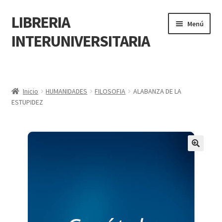
LIBRERIA
Menú
INTERUNIVERSITARIA
Inicio
Carrito
Inicio
HUMANIDADES
FILOSOFIA
ALABANZA DE LA
ESTUPIDEZ
CONTÁCTANOS
Finalizar compra
🔍
Resumen de compra
Mi cuenta
POLÍTICA DE MANEJO DE INFORMACIÓN Y DATOS