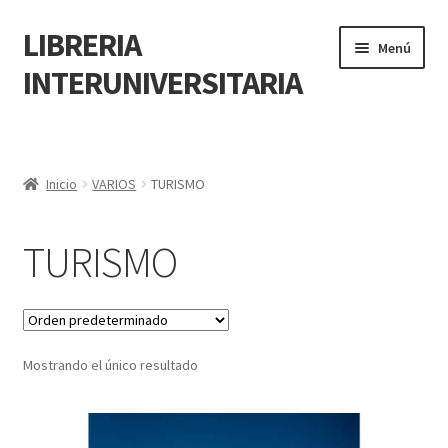
LIBRERIA
Menú
INTERUNIVERSITARIA
Inicio
Carrito
Inicio
VARIOS
TURISMO
CONTÁCTANOS
TURISMO
Finalizar compra
Resumen de compra
Mostrando el único resultado
Mi cuenta
POLÍTICA DE MANEJO DE INFORMACIÓN Y DATOS