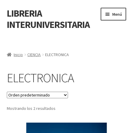
LIBRERIA
Menú
INTERUNIVERSITARIA
Inicio
Carrito
Inicio
CIENCIA
ELECTRONICA
CONTÁCTANOS
ELECTRONICA
Finalizar compra
Resumen de compra
Mostrando los 2 resultados
Mi cuenta
POLÍTICA DE MANEJO DE INFORMACIÓN Y DATOS