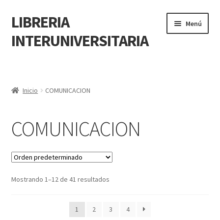
LIBRERIA
Menú
INTERUNIVERSITARIA
Inicio
Carrito
Inicio
COMUNICACION
CONTÁCTANOS
COMUNICACION
Finalizar compra
Resumen de compra
Mostrando 1–12 de 41 resultados
Mi cuenta
1
2
3
4
POLÍTICA DE MANEJO DE INFORMACIÓN Y DATOS