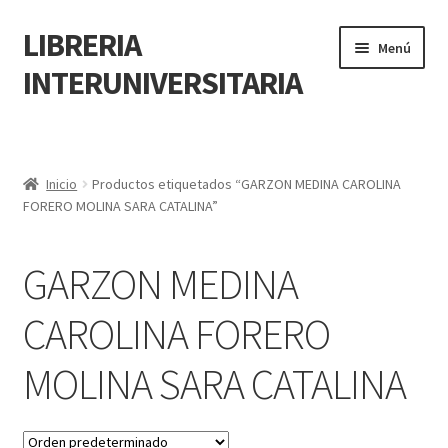
LIBRERIA
Menú
INTERUNIVERSITARIA
Inicio
Carrito
Inicio
Productos etiquetados “GARZON MEDINA CAROLINA
FORERO MOLINA SARA CATALINA”
CONTÁCTANOS
GARZON MEDINA
Finalizar compra
CAROLINA FORERO
Resumen de compra
MOLINA SARA CATALINA
Mi cuenta
POLÍTICA DE MANEJO DE INFORMACIÓN Y DATOS