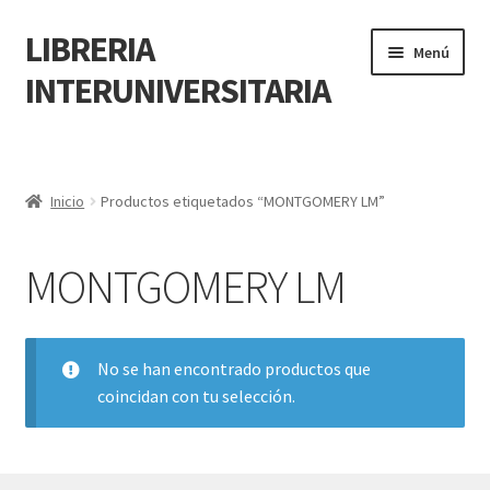
LIBRERIA
Menú
INTERUNIVERSITARIA
Inicio
Carrito
Inicio
Productos etiquetados “MONTGOMERY LM”
CONTÁCTANOS
MONTGOMERY LM
Finalizar compra
No se han encontrado productos que
Resumen de compra
coincidan con tu selección.
Mi cuenta
POLÍTICA DE MANEJO DE INFORMACIÓN Y DATOS