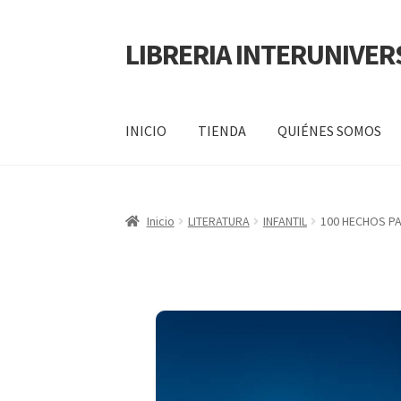
LIBRERIA INTERUNIVER
INICIO
TIENDA
QUIÉNES SOMOS
Inicio
Carrito
CONTÁCTANOS
Finalizar compr
Inicio
LITERATURA
INFANTIL
100 HECHOS P
POLÍTICA DE MANEJO DE INFORMACIÓN Y 
SERVICIO
QUIÉNES SOMOS
SHOP
Tienda