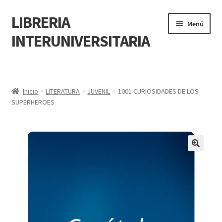
LIBRERIA
Menú
INTERUNIVERSITARIA
Inicio
Carrito
Inicio
LITERATURA
JUVENIL
1001 CURIOSIDADES DE LOS
SUPERHEROES
CONTÁCTANOS
Finalizar compra
🔍
Resumen de compra
Mi cuenta
POLÍTICA DE MANEJO DE INFORMACIÓN Y DATOS