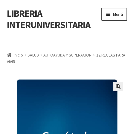
LIBRERIA
Menú
INTERUNIVERSITARIA
Inicio
Carrito
Inicio
SALUD
AUTOAYUDA Y SUPERACION
12 REGLAS PARA
VIVIR
CONTÁCTANOS
Finalizar compra
🔍
Resumen de compra
Mi cuenta
POLÍTICA DE MANEJO DE INFORMACIÓN Y DATOS