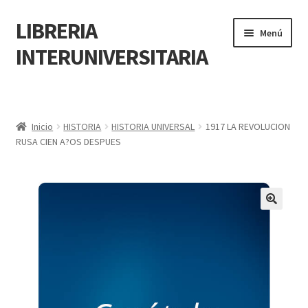
LIBRERIA
Menú
INTERUNIVERSITARIA
Inicio
Carrito
Inicio
HISTORIA
HISTORIA UNIVERSAL
1917 LA REVOLUCION
RUSA CIEN A?OS DESPUES
CONTÁCTANOS
Finalizar compra
🔍
Resumen de compra
Mi cuenta
POLÍTICA DE MANEJO DE INFORMACIÓN Y DATOS