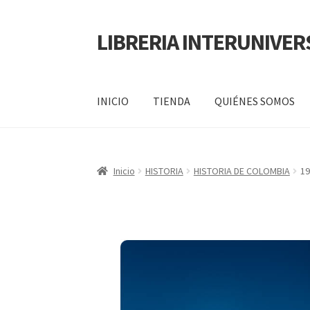
LIBRERIA INTERUNIVER
INICIO
TIENDA
QUIÉNES SOMOS
Inicio
Carrito
CONTÁCTANOS
Finalizar compr
Inicio
HISTORIA
HISTORIA DE COLOMBIA
19
POLÍTICA DE MANEJO DE INFORMACIÓN Y 
SERVICIO
QUIÉNES SOMOS
SHOP
Tienda