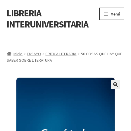
LIBRERIA
Menú
INTERUNIVERSITARIA
Inicio
Carrito
Inicio
ENSAYO
CRITICA LITERARIA
50 COSAS QUE HAY QUE
SABER SOBRE LITERATURA
CONTÁCTANOS
Finalizar compra
🔍
Resumen de compra
Mi cuenta
POLÍTICA DE MANEJO DE INFORMACIÓN Y DATOS