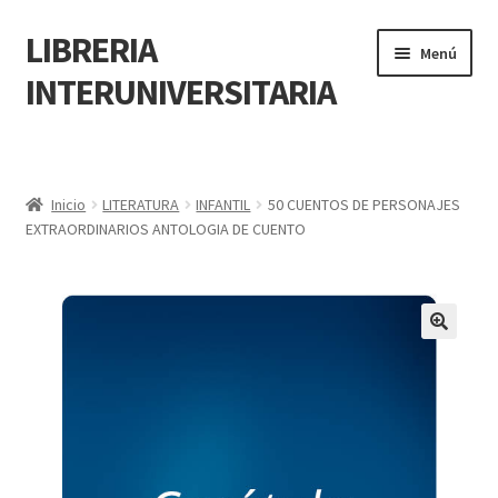
LIBRERIA
Menú
INTERUNIVERSITARIA
Inicio
Carrito
Inicio
LITERATURA
INFANTIL
50 CUENTOS DE PERSONAJES
EXTRAORDINARIOS ANTOLOGIA DE CUENTO
CONTÁCTANOS
Finalizar compra
🔍
Resumen de compra
Mi cuenta
POLÍTICA DE MANEJO DE INFORMACIÓN Y DATOS