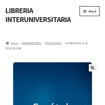
LIBRERIA
Menú
INTERUNIVERSITARIA
Inicio
Carrito
Inicio
HUMANIDADES
PEDAGOGIA
50 MIRADAS A LA
EDUCACION
CONTÁCTANOS
Finalizar compra
🔍
Resumen de compra
Mi cuenta
POLÍTICA DE MANEJO DE INFORMACIÓN Y DATOS