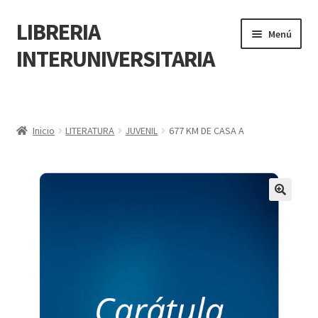
LIBRERIA
Menú
INTERUNIVERSITARIA
Inicio
Carrito
Inicio
LITERATURA
JUVENIL
677 KM DE CASA A
CONTÁCTANOS
Finalizar compra
🔍
Resumen de compra
Mi cuenta
POLÍTICA DE MANEJO DE INFORMACIÓN Y DATOS