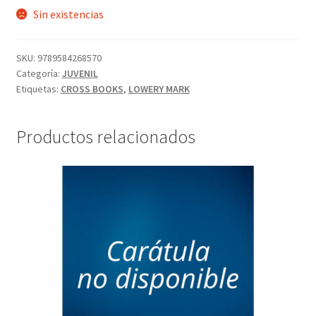
Sin existencias
SKU:
9789584268570
Categoría:
JUVENIL
Etiquetas:
CROSS BOOKS
,
LOWERY MARK
Productos relacionados