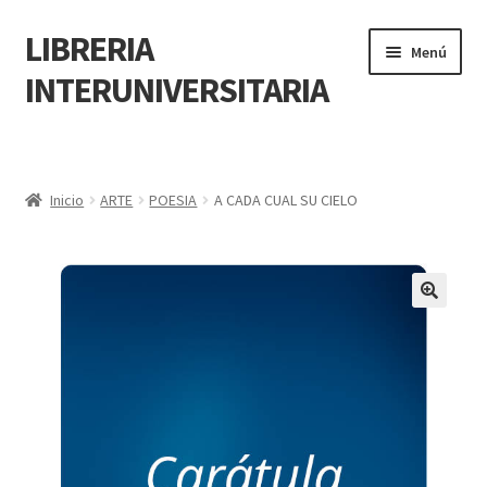
LIBRERIA
Menú
INTERUNIVERSITARIA
Inicio
Carrito
Inicio
ARTE
POESIA
A CADA CUAL SU CIELO
CONTÁCTANOS
Finalizar compra
🔍
Resumen de compra
Mi cuenta
POLÍTICA DE MANEJO DE INFORMACIÓN Y DATOS