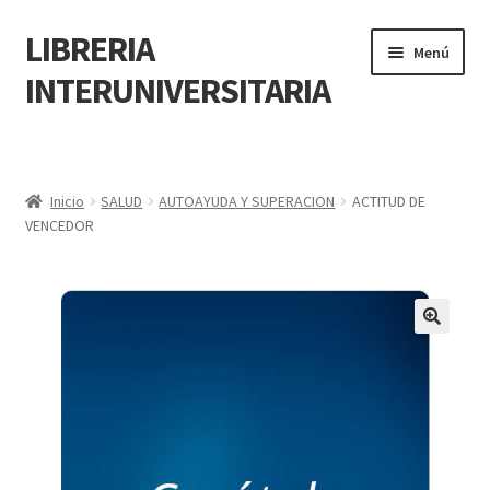
LIBRERIA
Menú
INTERUNIVERSITARIA
Inicio
Carrito
Inicio
SALUD
AUTOAYUDA Y SUPERACION
ACTITUD DE
VENCEDOR
CONTÁCTANOS
Finalizar compra
🔍
Resumen de compra
Mi cuenta
POLÍTICA DE MANEJO DE INFORMACIÓN Y DATOS