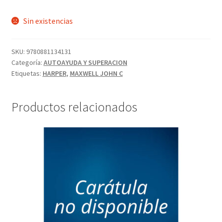
Sin existencias
SKU:
9780881134131
Categoría:
AUTOAYUDA Y SUPERACION
Etiquetas:
HARPER
,
MAXWELL JOHN C
Productos relacionados