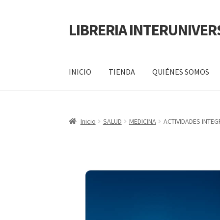
LIBRERIA INTERUNIVER
INICIO
TIENDA
QUIÉNES SOMOS
Inicio
Carrito
CONTÁCTANOS
Finalizar compr
Inicio
SALUD
MEDICINA
ACTIVIDADES INTE
POLÍTICA DE MANEJO DE INFORMACIÓN Y 
SERVICIO
QUIÉNES SOMOS
SHOP
Tienda