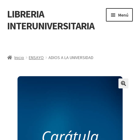
LIBRERIA
Menú
INTERUNIVERSITARIA
Inicio
Carrito
Inicio
ENSAYO
ADIOS A LA UNIVERSIDAD
CONTÁCTANOS
Finalizar compra
🔍
Resumen de compra
Mi cuenta
POLÍTICA DE MANEJO DE INFORMACIÓN Y DATOS