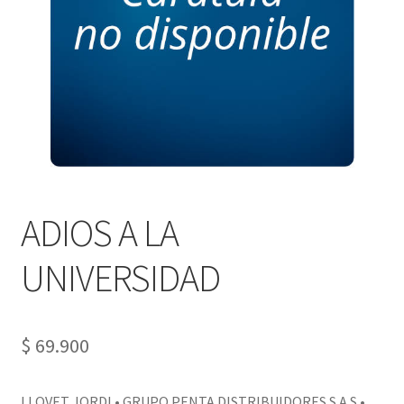
PERSONALES DE CORPORACIÓN INTERUNIVERSITARIA DE
SERVICIO
QUIÉNES SOMOS
SHOP
Tienda
ADIOS A LA
UNIVERSIDAD
$
69.900
LLOVET JORDI • GRUPO PENTA DISTRIBUIDORES S.A.S •